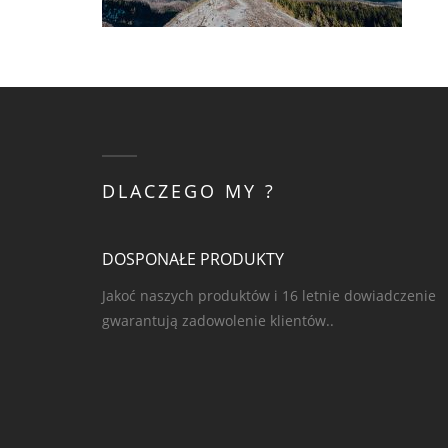
DLACZEGO MY ?
DOSPONAŁE PRODUKTY
Jakoć naszych produktów i 16 letnie dowiadczenie
gwarantują zadowolenie klientów..