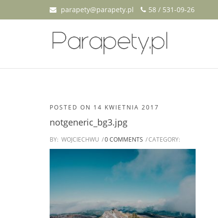
parapety@parapety.pl
58 / 531-09-26
POSTED ON
14 KWIETNIA 2017
notgeneric_bg3.jpg
BY:
WOJCIECHWU
0 COMMENTS
CATEGORY: