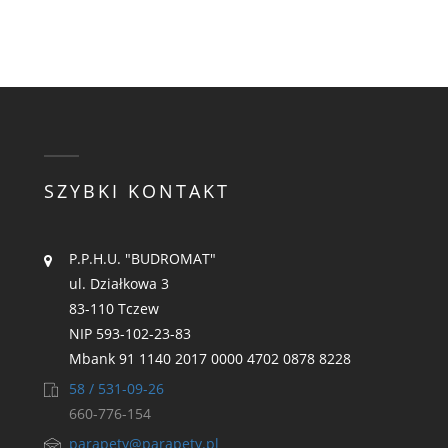
SZYBKI KONTAKT
P.P.H.U. "BUDROMAT"
ul. Działkowa 3
83-110 Tczew
NIP 593-102-23-83
Mbank 91 1140 2017 0000 4702 0878 8228
58 / 531-09-26
660-776-154
parapety@parapety.pl