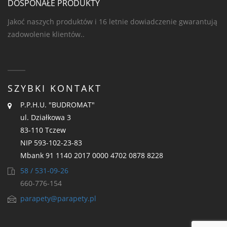
DOSPONAŁE PRODUKTY
Jakoć naszych produktów i 16 letnie dowiadczenie gwarantują
zadowolenie klientów..
SZYBKI KONTAKT
P.P.H.U. "BUDROMAT"
ul. Działkowa 3
83-110 Tczew
NIP 593-102-23-83
Mbank 91 1140 2017 0000 4702 0878 8228
58 / 531-09-26
660-776-154
parapety@parapety.pl